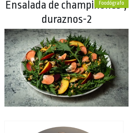
Ensalada de champiñones y
Foodógrafo
duraznos-2