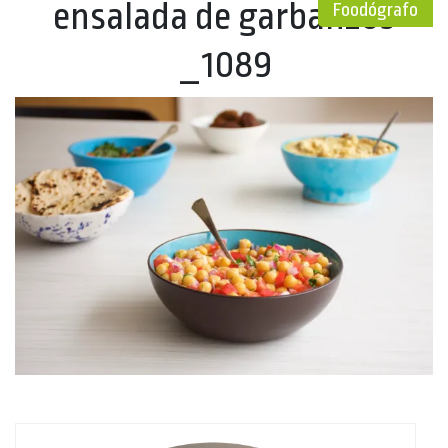
ensalada de garbanzos
Foodógrafo
_1089