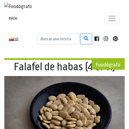
Inicio
Falafel de habas (4 of 11)
Foodógrafo