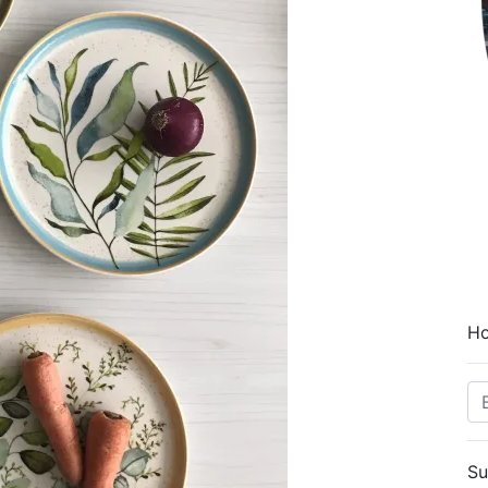
Ho
Su