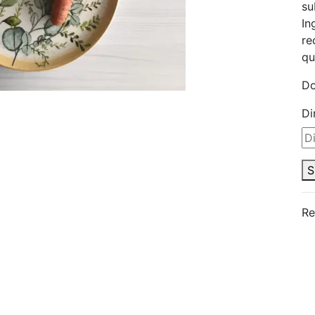
su
In
re
qu
Do
Di
S
Re