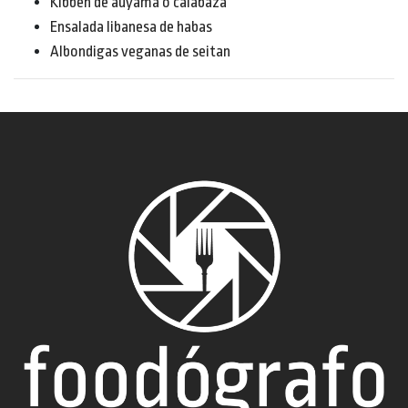
Kibbeh de auyama o calabaza
Ensalada libanesa de habas
Albondigas veganas de seitan