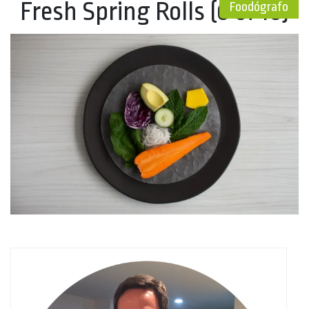
Fresh Spring Rolls (6 of 10)
Foodógrafo