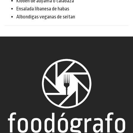
Kibbeh de auyama o calabaza
Ensalada libanesa de habas
Albondigas veganas de seitan