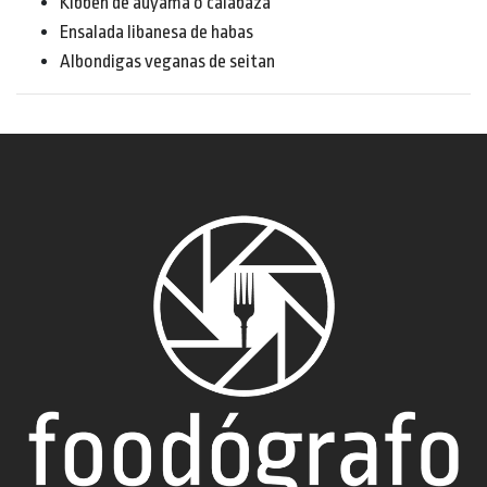
Kibbeh de auyama o calabaza
Ensalada libanesa de habas
Albondigas veganas de seitan