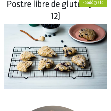
Postre libre de gluten (9 of
Foodógrafo
12)