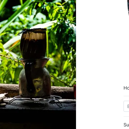
Ho
Su