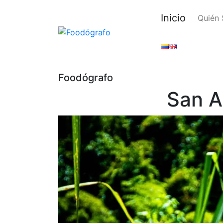
Inicio
Quién
Foodógrafo
San A