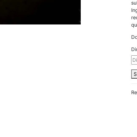
su
In
re
qu
Do
Di
S
Re