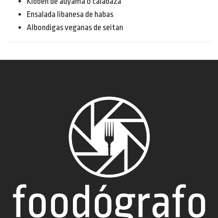
Kibbeh de auyama o calabaza
Ensalada libanesa de habas
Albondigas veganas de seitan