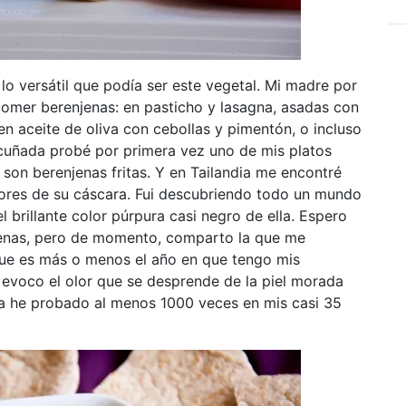
 versátil que podía ser este vegetal. Mi madre por
comer berenjenas: en pasticho y lasagna, asadas con
n aceite de oliva con cebollas y pimentón, o incluso
 cuñada probé por primera vez uno de mis platos
e son berenjenas fritas. Y en Tailandia me encontré
lores de su cáscara. Fui descubriendo todo un mundo
l brillante color púrpura casi negro de ella. Espero
enas, pero de momento, comparto la que me
ue es más o menos el año en que tengo mis
e evoco el olor que se desprende de la piel morada
 la he probado al menos 1000 veces en mis casi 35