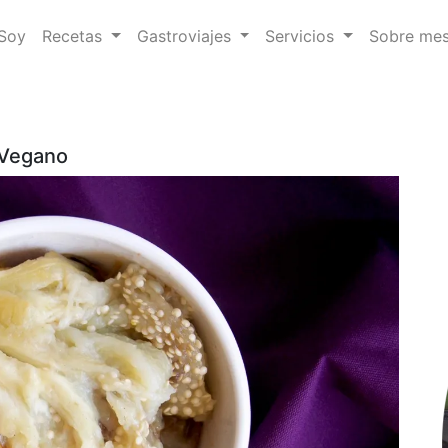
 Soy
Recetas
Gastroviajes
Servicios
Sobre me
 Vegano