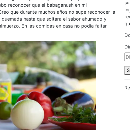
su
debo reconocer que el babaganush en mi
In
 Creo que durante muchos años no supe reconocer la
re
n quemada hasta que soltara el sabor ahumado y
qu
almuerzo. En las comidas en casa no podía faltar
Do
Di
S
Re