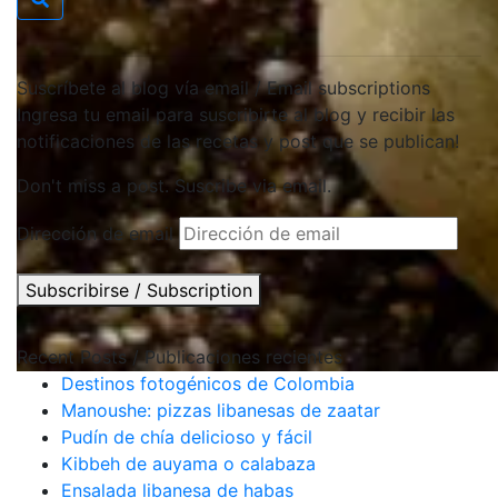
Suscríbete al blog vía email / Email subscriptions
Ingresa tu email para suscribirte al blog y recibir las
notificaciones de las recetas y post que se publican!
Don't miss a post. Suscribe via email.
Dirección de email
Subscribirse / Subscription
Recent Posts / Publicaciones recientes
Destinos fotogénicos de Colombia
Manoushe: pizzas libanesas de zaatar
Pudín de chía delicioso y fácil
Kibbeh de auyama o calabaza
Ensalada libanesa de habas