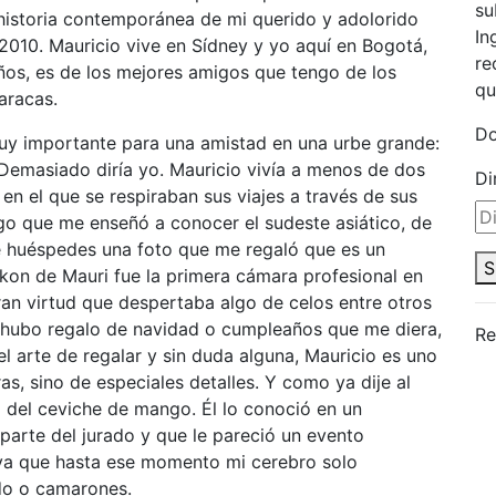
su
 historia contemporánea de mi querido y adolorido
In
 2010. Mauricio vive en Sídney y yo aquí en Bogotá,
re
ños, es de los mejores amigos que tengo de los
qu
aracas.
Do
 muy importante para una amistad en una urbe grande:
Demasiado diría yo. Mauricio vivía a menos de dos
Di
n el que se respiraban sus viajes a través de sus
igo que me enseñó a conocer el sudeste asiático, de
e huéspedes una foto que me regaló que es un
S
kon de Mauri fue la primera cámara profesional en
ran virtud que despertaba algo de celos entre otros
o hubo regalo de navidad o cumpleaños que me diera,
Re
 arte de regalar y sin duda alguna, Mauricio es uno
as, sino de especiales detalles. Y como ya dije al
ló del ceviche de mango. Él lo conoció en un
parte del jurado y que le pareció un evento
 ya que hasta ese momento mi cerebro solo
do o camarones.