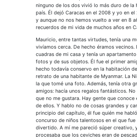
ninguno de los dos vivió lo más duro de la
país. Él dejó Caracas en el 2008 y yo en el
y aunque no nos hemos vuelto a ver en 8 a
recuerdos de mi vida de muchos años en C
Mauricio, entre tantas virtudes, tenía una
vivíamos cerca. De hecho éramos vecinos. 
cuadras de mi casa y tenía un apartamento e
fotos y de sus objetos. Él fue el primer am
hecho todavía conservo en la habitación d
retrato de una habitante de Myanmar. La Ni
la que tomé una foto. Además, tenía otra g
amigos: hacía unos regalos fantásticos. N
que no me gustara. Hay gente que conoce el
de ellos. Y hablo no de cosas grandes y car
principio del capítulo, él fue quién me hab
concurso de niños talentosos en el que fue 
divertido. A mí me pareció súper creativo,
procesaba que los ceviches eran de pesca