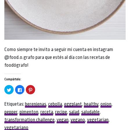
Como siempre te invito a seguir mi cuenta en instagram
@food.o.grafo para que estés al día con las recetas de
foodógrafo!
Compártelo:
Click
Click
Click
to
to
to
share
share
share
on
on
on
Twitter
Facebook
Pinterest
Etiquetas:
berenjenas
,
cebolla
,
eggplant
,
healthy
,
onion
,
(Opens
(Opens
(Opens
in
in
in
pepper
,
pimenton
,
receta
,
recipe
,
salad
,
saludable
,
new
new
new
window)
window)
window)
transformation challenge
,
vegan
,
vegano
,
vegetarian
,
vegetariano