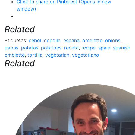
Click to share on Pinterest (Opens in new
window)
Related
Etiquetas:
cebol
,
cebolla
,
españa
,
omelette
,
onions
,
papas
,
patatas
,
potatoes
,
receta
,
recipe
,
spain
,
spanish
omelette
,
tortilla
,
vegetarian
,
vegetariano
Related