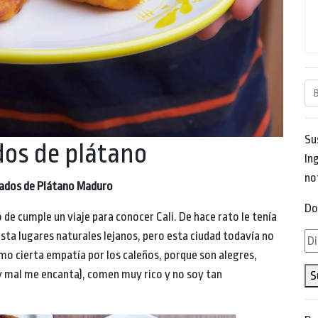
Su
dos de plátano
Ing
no
jados de Plátano Maduro
Do
de cumple un viaje para conocer Cali. De hace rato le tenía
asta lugares naturales lejanos, pero esta ciudad todavía no
Di
mo cierta empatía por los caleños, porque son alegres,
de
muy mal me encanta), comen muy rico y no soy tan
S
em