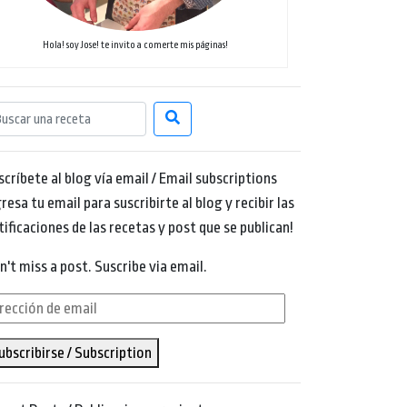
Hola! soy Jose! te invito a comerte mis páginas!
scríbete al blog vía email / Email subscriptions
resa tu email para suscribirte al blog y recibir las
tificaciones de las recetas y post que se publican!
n't miss a post. Suscribe via email.
rección
ubscribirse / Subscription
ail