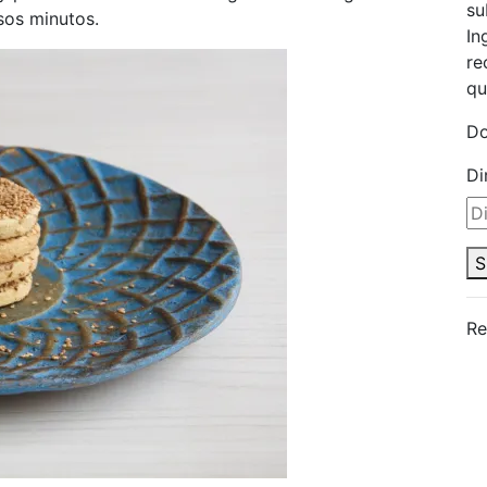
su
sos minutos.
In
re
qu
Do
Di
S
Re