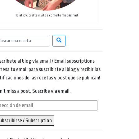
Hola! soy Jose! te invito a comerte mis páginas!
scríbete al blog vía email / Email subscriptions
resa tu email para suscribirte al blog y recibir las
tificaciones de las recetas y post que se publican!
n't miss a post. Suscribe via email.
rección
ubscribirse / Subscription
ail