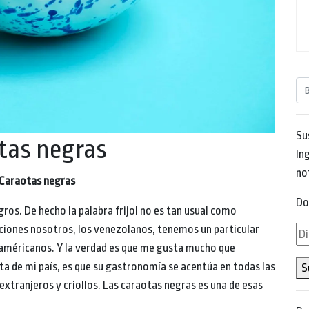
Su
tas negras
Ing
no
 Caraotas negras
Do
gros. De hecho la palabra frijol no es tan usual como
aciones nosotros, los venezolanos, tenemos un particular
Di
oaméricanos. Y la verdad es que me gusta mucho que
de
a de mi país, es que su gastronomía se acentúa en todas las
S
em
 extranjeros y criollos. Las caraotas negras es una de esas