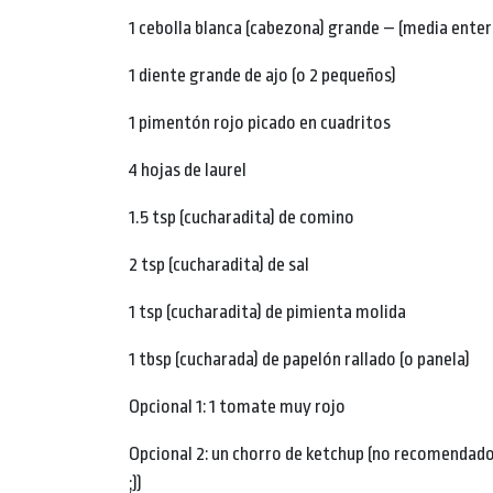
1 cebolla blanca (cabezona) grande – (media enter
1 diente grande de ajo (o 2 pequeños)
1 pimentón rojo picado en cuadritos
4 hojas de laurel
1.5 tsp (cucharadita) de comino
2 tsp (cucharadita) de sal
1 tsp (cucharadita) de pimienta molida
1 tbsp (cucharada) de papelón rallado (o panela)
Opcional 1: 1 tomate muy rojo
Opcional 2: un chorro de ketchup (no recomendado
;))