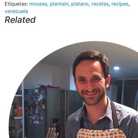
Etiquetas:
mousse
,
plantain
,
platano
,
recetas
,
recipes
,
venezuela
Related