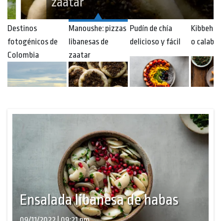
zaatar
Destinos
Manoushe: pizzas
Pudín de chía
Kibbeh d
fotogénicos de
libanesas de
delicioso y fácil
o calaba
Colombia
zaatar
Ensalada libanesa de habas
09/11/2022 | 09:21 pm