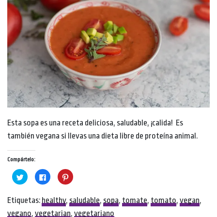
Esta sopa es una receta deliciosa, saludable, ¡calida! Es
también vegana si llevas una dieta libre de proteína animal.
Compártelo:
Click
Click
Click
to
to
to
share
share
share
on
on
on
Twitter
Facebook
Pinterest
Etiquetas:
healthy
,
saludable
,
sopa
,
tomate
,
tomato
,
vegan
,
(Opens
(Opens
(Opens
in
in
in
vegano
,
vegetarian
,
vegetariano
new
new
new