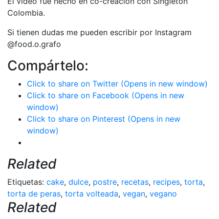
El vídeo fue hecho en co-creación con Singleton
Colombia.
Si tienen dudas me pueden escribir por Instagram
@food.o.grafo
Compártelo:
Click to share on Twitter (Opens in new window)
Click to share on Facebook (Opens in new
window)
Click to share on Pinterest (Opens in new
window)
Related
Etiquetas:
cake
,
dulce
,
postre
,
recetas
,
recipes
,
torta
,
torta de peras
,
torta volteada
,
vegan
,
vegano
Related