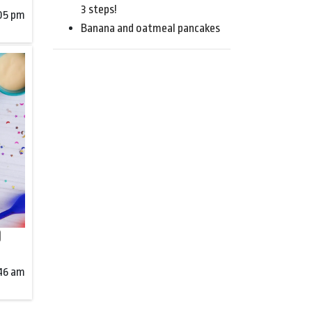
3 steps!
:05 pm
Banana and oatmeal pancakes
)
:46 am