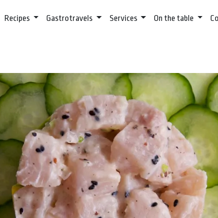
Recipes
Gastrotravels
Services
On the table
C