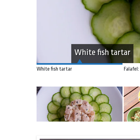
Falafel: the journe
White fish tartar
Falafel