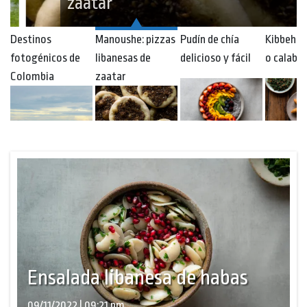
zaatar
Destinos
Manoushe: pizzas
Pudín de chía
Kibbeh d
fotogénicos de
libanesas de
delicioso y fácil
o calaba
Colombia
zaatar
Ensalada libanesa de habas
09/11/2022 | 09:21 pm