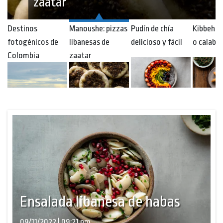
zaatar
Destinos
Manoushe: pizzas
Pudín de chía
Kibbeh d
fotogénicos de
libanesas de
delicioso y fácil
o calaba
Colombia
zaatar
Ensalada libanesa de habas
09/11/2022 | 09:21 pm