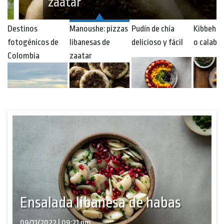
zaatar
Destinos
Manoushe: pizzas
Pudín de chía
Kibbeh d
fotogénicos de
libanesas de
delicioso y fácil
o calaba
Colombia
zaatar
Ensalada libanesa de habas
09/11/2022 | 09:21 pm