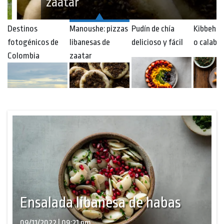
zaatar
Destinos
Manoushe: pizzas
Pudín de chía
Kibbeh d
fotogénicos de
libanesas de
delicioso y fácil
o calaba
Colombia
zaatar
Ensalada libanesa de habas
09/11/2022 | 09:21 pm