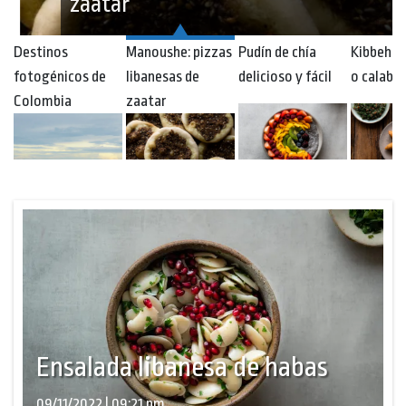
zaatar
Destinos
Manoushe: pizzas
Pudín de chía
Kibbeh d
fotogénicos de
libanesas de
delicioso y fácil
o calaba
Colombia
zaatar
Ensalada libanesa de habas
09/11/2022 | 09:21 pm