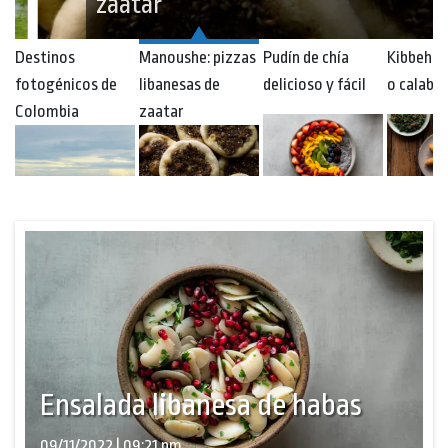
zaatar
Destinos
Manoushe: pizzas
Pudín de chía
Kibbeh d
fotogénicos de
libanesas de
delicioso y fácil
o calaba
Colombia
zaatar
Ensalada libanesa de habas
09/11/2022 | 09:21 pm