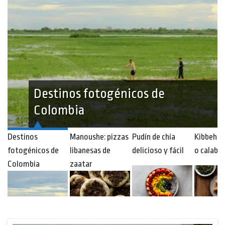
Manoushe: pizzas libanesas de
zaatar
Destinos
Manoushe: pizzas
Pudín de chía
Kibbeh d
fotogénicos de
libanesas de
delicioso y fácil
o calaba
Colombia
zaatar