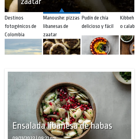
zaatar
Destinos
Manoushe: pizzas
Pudín de chía
Kibbeh d
fotogénicos de
libanesas de
delicioso y fácil
o calaba
Colombia
zaatar
Ensalada libanesa de habas
09/11/2022 | 09:21 pm