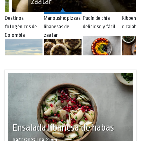
zaatar
Destinos
Manoushe: pizzas
Pudín de chía
Kibbeh d
fotogénicos de
libanesas de
delicioso y fácil
o calaba
Colombia
zaatar
Ensalada libanesa de habas
09/11/2022 | 09:21 pm