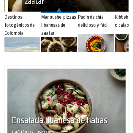
zaatar
Destinos
Manoushe: pizzas
Pudín de chía
Kibbeh d
fotogénicos de
libanesas de
delicioso y fácil
o calaba
Colombia
zaatar
Ensalada libanesa de habas
09/11/2022 | 09:21 pm